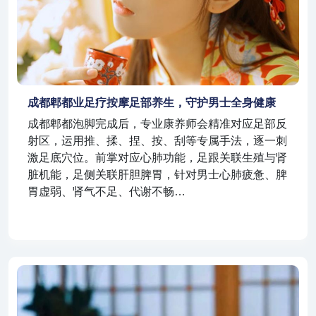
成都郫都业足疗按摩足部养生，守护男士全身健康
成都郫都泡脚完成后，专业康养师会精准对应足部反
射区，运用推、揉、捏、按、刮等专属手法，逐一刺
激足底穴位。前掌对应心肺功能，足跟关联生殖与肾
脏机能，足侧关联肝胆脾胃，针对男士心肺疲惫、脾
胃虚弱、肾气不足、代谢不畅…