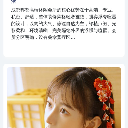
活
成都郫都高端休闲会所的核心优势在于高端、专业、
私密、舒适，整体装修风格轻奢雅致，摒弃浮夸喧嚣
的设计，以简约大气、静谧自然为主，绿植点缀、光
影柔和、环境清幽，完美隔绝外界的浮躁与喧嚣。会
所分区明确，设有桑拿蒸疗区…