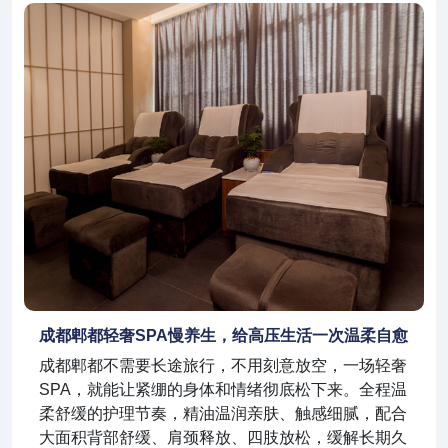
成都郫都轻奢SPA慢养生，给高压生活一次温柔自愈
成都郫都不需要长途旅行，不用刻意放空，一场轻奢
SPA，就能让紧绷的身体和情绪彻底松下来。全程温
柔舒缓的护理节奏，精油温润亲肤、触感细腻，配合
大面积背部舒缓、肩颈释放、四肢放松，缓解长期久