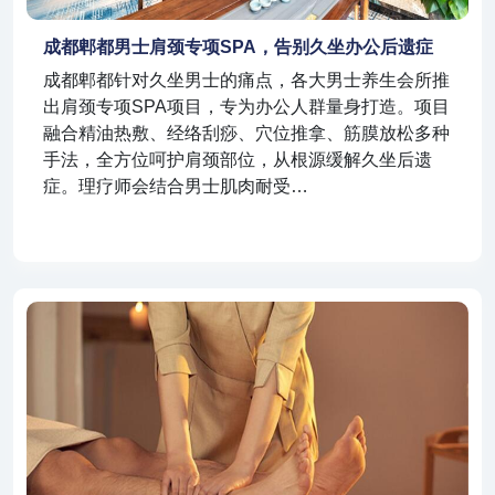
成都郫都男士肩颈专项SPA，告别久坐办公后遗症
成都郫都针对久坐男士的痛点，各大男士养生会所推
出肩颈专项SPA项目，专为办公人群量身打造。项目
融合精油热敷、经络刮痧、穴位推拿、筋膜放松多种
手法，全方位呵护肩颈部位，从根源缓解久坐后遗
症。理疗师会结合男士肌肉耐受…