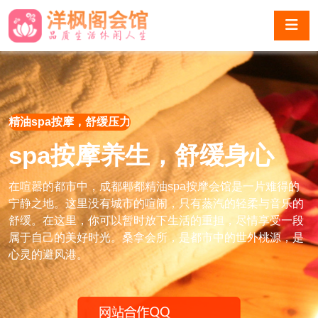
精油spa按摩，舒缓压力
spa按摩养生，舒缓身心
在喧嚣的都市中，成都郫都精油spa按摩会馆是一片难得的
宁静之地。这里没有城市的喧闹，只有蒸汽的轻柔与音乐的
舒缓。在这里，你可以暂时放下生活的重担，尽情享受一段
属于自己的美好时光。桑拿会所，是都市中的世外桃源，是
心灵的避风港。