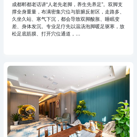
成都郫都老话讲“人老先老脚，养生先养足”。双脚支
撑全身重量，布满密集穴位与脏腑反射区，走路多、
久坐久站、寒气下沉，都会导致双脚酸胀、睡眠变
差、身体发沉。专业足疗先以温汤泡脚暖足驱寒，放
松足底筋膜、打开穴位通道，…