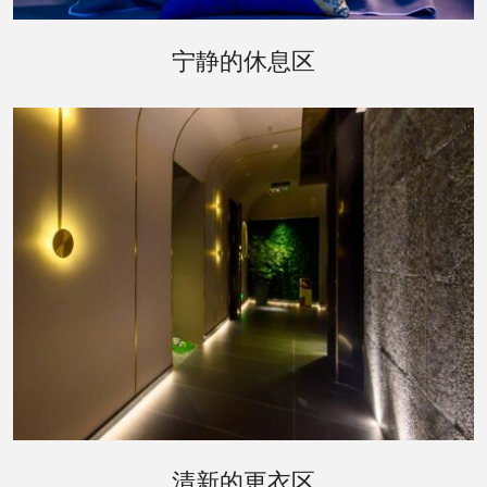
休息区是您桑拿体验后的理想去处。这里提供宽敞
舒适的躺椅，以及清新的水果和饮料。您可以在这
宁静的休息区
里闭目养神，或是与朋友轻声交谈，享受一段悠闲
的时光。
更衣区的设计同样体现了会所对细节的关注。宽敞
的更衣室配备了私人储物柜，以及必要的梳洗设
清新的更衣区