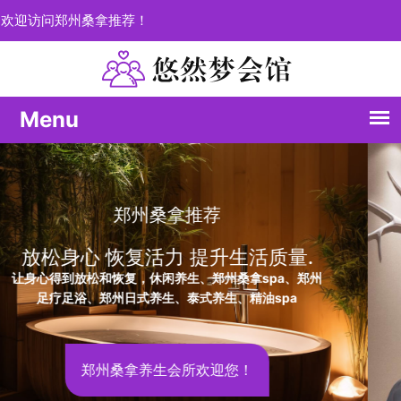
欢迎访问郑州桑拿推荐！
桑拿推荐
每一次体
活力 提升生活质量.
个性化定
休闲养生、郑州桑拿spa、郑州
郑州桑拿推荐，释放压力
养生、泰式养生、精油spa
惫，精油sp
养生会所欢迎您！
郑州会