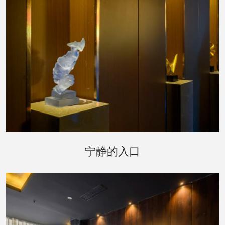
踏入郑州桑拿会所，首先映入眼帘的是被郁郁葱葱
的绿植环绕的入口，仿佛是进入了一个秘密花园。
宁静的入口
柔和的灯光透过树叶的缝隙，洒在蜿蜒的小径上，
指引着您前往一个更加宁静的世界。