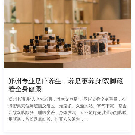
郑州专业足疗养生，养足更养身!双脚藏
着全身健康
郑州老话讲“人老先老脚，养生先养足”。双脚支撑全身重量，布
满密集穴位与脏腑反射区，走路多、久坐久站、寒气下沉，都会
导致双脚酸胀、睡眠变差、身体发沉。专业足疗先以温汤泡脚暖
足驱寒，放松足底筋膜、打开穴位通道，…