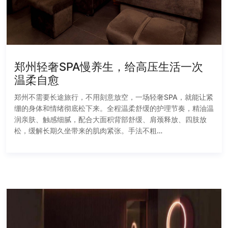
郑州轻奢SPA慢养生，给高压生活一次
温柔自愈
郑州不需要长途旅行，不用刻意放空，一场轻奢SPA，就能让紧
绷的身体和情绪彻底松下来。全程温柔舒缓的护理节奏，精油温
润亲肤、触感细腻，配合大面积背部舒缓、肩颈释放、四肢放
松，缓解长期久坐带来的肌肉紧张。手法不粗…