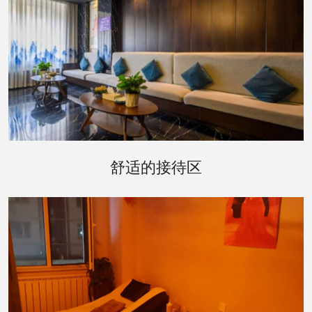
走进会所内部，接待区的设计温馨而雅致。舒适的
沙发、温暖的壁炉和轻柔的音乐，营造出一种宾至
舒适的接待区
如归的氛围。在这里，您可以卸下一天的疲惫，享
受工作人员为您提供的贴心服务。