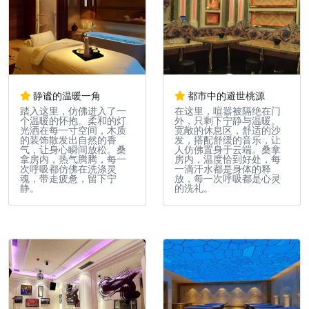
静谧的温暖一角
都市中的避世桃源
踏入这里，仿佛进入了一
在这里，喧嚣被隔绝在门
个温暖的怀抱。柔和的灯
外，只剩下宁静与温暖。
光洒在每一寸空间，木质
宽敞的休息区，舒适的沙
的装饰散发出自然的香
发，搭配舒缓的音乐，让
气，让身心瞬间放松。桑
人仿佛置身于云端。桑拿
拿房内，热气腾腾，每一
房内，温度恰到好处，每
次呼吸都仿佛在洗涤灵
一滴汗水都是身体的释
魂，带走疲惫，留下宁
放，每一次呼吸都是心灵
静。
的洗礼。