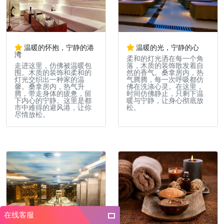
温暖的怀抱，宁静的港
温暖的光，宁静的心
湾
柔和的灯光洒在每一个角
走进这里，仿佛被温暖包
落，木质的装饰散发着自
围。木质的装饰和柔和的
然的香气。桑拿房内，热
灯光交织出一种家的温
气腾腾，每一次呼吸都仿
馨。桑拿房内，热气升
佛在洗涤心灵。在这里，
腾，带走身体的疲惫，留
时间仿佛静止，只剩下温
下内心的宁静。这里是都
暖与宁静，让身心彻底放
市中难得的避风港，让你
松。
尽情放松。
在线客服