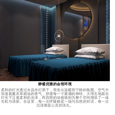
静谧优雅的会馆环境
柔和的灯光透过水晶吊灯洒下，营造出温暖而宁静的氛围。空气中
弥漫着薰衣草精油的香气，舒缓每一寸紧绷的神经。大理石地面在
灯光下泛着柔和的光泽，而四周的绿植墙则为整个空间增添了一抹
生机与清新。在这里，每一次呼吸都是一场与自然的对话，每一次
沉浸都是心灵的洗礼。