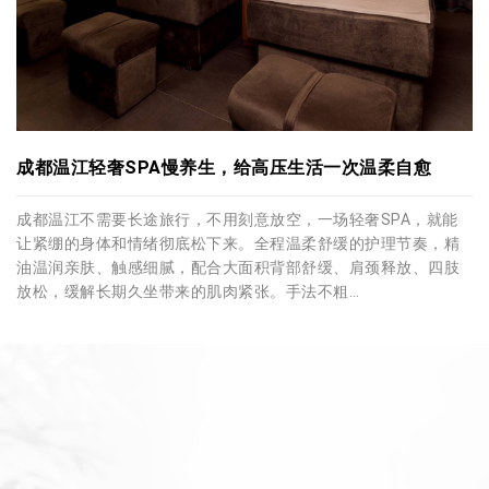
成都温江轻奢SPA慢养生，给高压生活一次温柔自愈
成都温江不需要长途旅行，不用刻意放空，一场轻奢SPA，就能
让紧绷的身体和情绪彻底松下来。全程温柔舒缓的护理节奏，精
油温润亲肤、触感细腻，配合大面积背部舒缓、肩颈释放、四肢
放松，缓解长期久坐带来的肌肉紧张。手法不粗…