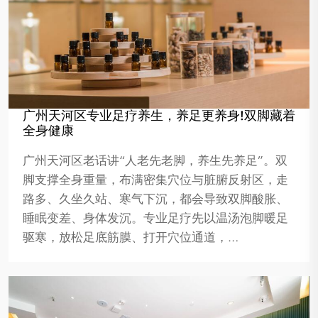
广州天河区专业足疗养生，养足更养身!双脚藏着
全身健康
广州天河区老话讲“人老先老脚，养生先养足”。双
脚支撑全身重量，布满密集穴位与脏腑反射区，走
路多、久坐久站、寒气下沉，都会导致双脚酸胀、
睡眠变差、身体发沉。专业足疗先以温汤泡脚暖足
驱寒，放松足底筋膜、打开穴位通道，…