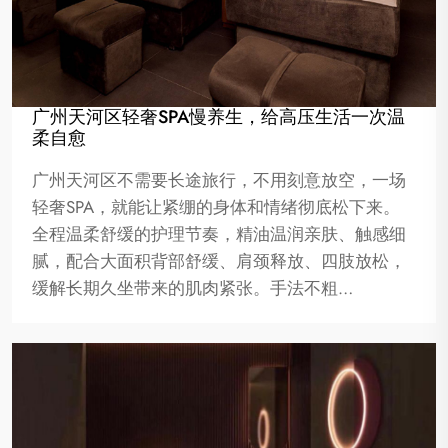
广州天河区轻奢SPA慢养生，给高压生活一次温
柔自愈
广州天河区不需要长途旅行，不用刻意放空，一场
轻奢SPA，就能让紧绷的身体和情绪彻底松下来。
全程温柔舒缓的护理节奏，精油温润亲肤、触感细
腻，配合大面积背部舒缓、肩颈释放、四肢放松，
缓解长期久坐带来的肌肉紧张。手法不粗…