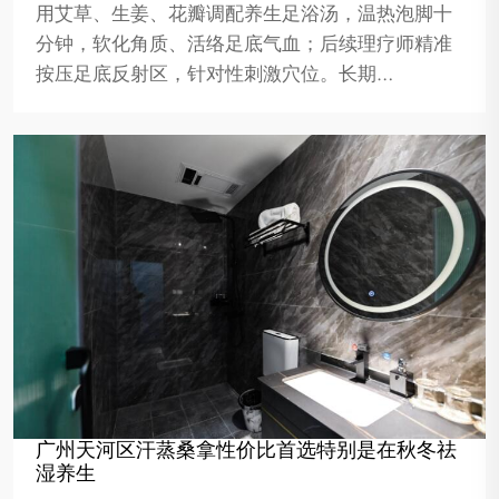
用艾草、生姜、花瓣调配养生足浴汤，温热泡脚十
分钟，软化角质、活络足底气血；后续理疗师精准
按压足底反射区，针对性刺激穴位。长期…
广州天河区汗蒸桑拿性价比首选特别是在秋冬祛
湿养生