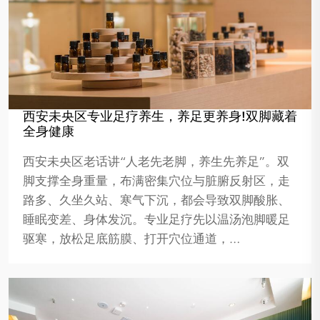
西安未央区专业足疗养生，养足更养身!双脚藏着
全身健康
西安未央区老话讲“人老先老脚，养生先养足”。双
脚支撑全身重量，布满密集穴位与脏腑反射区，走
路多、久坐久站、寒气下沉，都会导致双脚酸胀、
睡眠变差、身体发沉。专业足疗先以温汤泡脚暖足
驱寒，放松足底筋膜、打开穴位通道，…