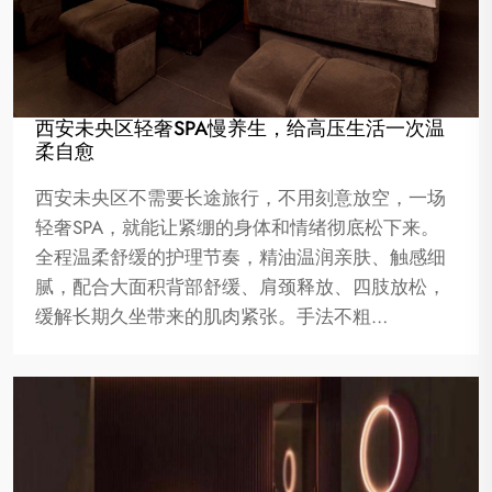
西安未央区轻奢SPA慢养生，给高压生活一次温
柔自愈
西安未央区不需要长途旅行，不用刻意放空，一场
轻奢SPA，就能让紧绷的身体和情绪彻底松下来。
全程温柔舒缓的护理节奏，精油温润亲肤、触感细
腻，配合大面积背部舒缓、肩颈释放、四肢放松，
缓解长期久坐带来的肌肉紧张。手法不粗…