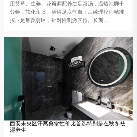
用艾草、生姜、花瓣调配养生足浴汤，温热泡脚十
分钟，软化角质、活络足底气血；后续理疗师精准
按压足底反射区，针对性刺激穴位。长期…
西安未央区汗蒸桑拿性价比首选特别是在秋冬祛
湿养生