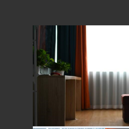
非常专业，他们对桑拿和养生知识了如指
在这个养生桑拿会馆
的需求提供最合适的建议。他们的细心和专
后，我都感觉自己焕
非常满意。
走了。