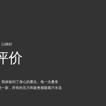
，口碑好
评价
常优雅，每一个细节都透露着精致和品
对我来说，这家养生桑
舒适的躺椅，每一处都让人感到宾至如
以完全放下工作的压力
放松的天堂