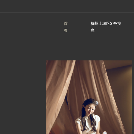
首
杭州上城区SPA按
页
摩