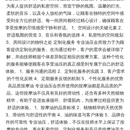
为客人提供舒适的私密空间，营造宁静的氛围。温馨的灯光、
柔软的音乐，以及令人放松的气味，让顾客在独特的空间中感
受到全方位的舒适。每一间房间都经过精心设计，确保顾客在
享受按摩的尽情感受宁静和舒适。 1、空间设计的关键元素 2、
舒适氛围的营造 3、音乐和香氛的选择 4、私密性的空间规划
5、房间设计的独特之处 定制化服务 专业油压会所致力于为顾
客提供定制化的服务。在沟通过程中，客户的需求会被详细了
解，并由技师根据个体差异制定相应的按摩方案。这种个性化
的服务能够使顾客在享受油压的真正感受到专属于自己的舒适
体验。 1、服务沟通的流程 2、定制化服务的实践 3、客户需求
的个性化反映 4、定期服务反馈的机制 5、个性化服务的优势
高品质按摩油 专业油压会所所使用的按摩油都是高品质的产
品。这些按摩油不仅具有良好的滑动性，还含有多种天然植物
精华，有助于促进血液循环、舒缓肌肉，为按摩过程提供更为
舒适的体验。 1、按摩油的品质标准 2、植物精华的天然优势
3、滑动性与舒适性的平衡 4、油的味道与客户体验 5、品牌合
作的可靠性 专业油压，舒适体验，不仅在技师水平上保证了按
摩的专业性，更在私密空间、定制化服务和高品质按摩油等方