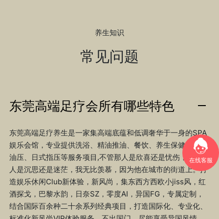
养生知识
常见问题
东莞高端足疗会所有哪些特色
东莞高端足疗养生是一家集高端底蕴和低调奢华于一身的SPA
娱乐会馆，专业提供洗浴、精油推油、餐饮、养生保健、欧式
油压、日式指压等服务项目,不管那人是欣喜还是忧伤，不管那
在线客服
人是沉思还是迷茫，我无比羡慕，因为他在城市的街道上。打
造娱乐休闲Club新体验，新风尚，集东西方西欧小jiss风，红
酒探戈，巴黎水韵，日奈SZ，零度AI，异国FG，专属定制，
结合国际百余种二十余系列经典项目，打造国际化、专业化、
标准化新风尚VIP体验服务。不出国门，尽能享受异国风情。