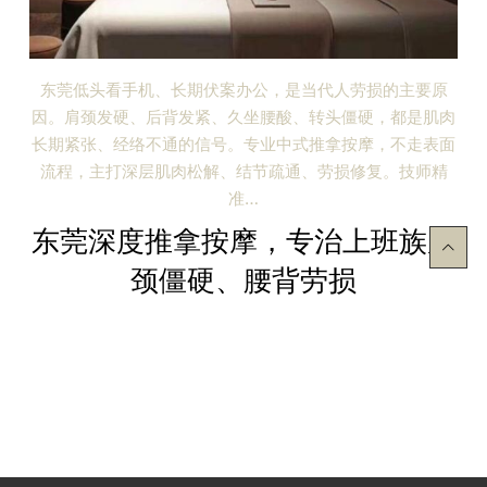
伏案办公，是当代人劳损的主要原
东莞老话讲“人老先老脚，
紧、久坐腰酸、转头僵硬，都是肌肉
量，布满密集穴位与脏腑反
信号。专业中式推拿按摩，不走表面
下沉，都会导致双脚酸胀、
解、结节疏通、劳损修复。技师精
先以温汤泡脚暖足驱寒，放
准…
东莞专业足疗养
按摩，专治上班族肩
双脚藏
硬、腰背劳损