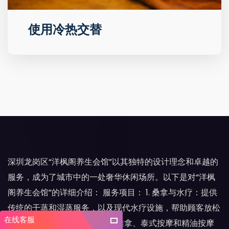
使用冷热交替
深圳龙岗区“洋枫阁养生会馆”以其独特的设计理念和卓越的
服务，成为了城市中的一处奢华休闲场所。以下是对“洋枫
阁养生会馆”的详细介绍： 服务项目： 1. 桑拿与水疗：提供
传统的干蒸和湿蒸服务，以及现代水疗设施，帮助顾客放松
在线客服
身心。 2. 专业按摩：包括中式推拿、泰式按摩和精油按摩