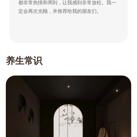
都非常热情和周到，让我感到非常放松。我一
到
定会再次光顾，并推荐给我的朋友们。
朋
养生常识