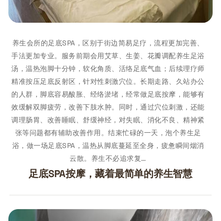
养生会所的足底SPA，区别于街边简易足疗，流程更加完善、
手法更加专业。服务前期会用艾草、生姜、花瓣调配养生足浴
汤，温热泡脚十分钟，软化角质、活络足底气血；后续理疗师
精准按压足底反射区，针对性刺激穴位。长期走路、久站办公
的人群，脚底容易酸胀、经络淤堵，经常做足底按摩，能够有
效缓解双脚疲劳，改善下肢水肿。同时，通过穴位刺激，还能
调理肠胃、改善睡眠、舒缓神经，对失眠、消化不良、精神紧
张等问题都有辅助改善作用。结束忙碌的一天，泡个养生足
浴，做一场足底SPA，温热从脚底蔓延至全身，疲惫瞬间烟消
云散。养生不必追求复…
足底SPA按摩，藏着最简单的养生智慧