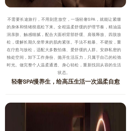
不需要长途旅行，不用刻意放空，一场轻奢SPA，就能让紧绷
的身体和情绪彻底松下来。全程温柔舒缓的护理节奏，精油温
润亲肤、触感细腻，配合大面积背部舒缓、肩颈释放、四肢放
松，缓解长期久坐带来的肌肉紧张。手法不粗暴、不硬按，重
在疗愈与放松，适配大多数怕痛、爱舒缓的人群。安静私密的
独处空间，卸下工作身份、抛开生活压力，只属于自己的松弛
时光。做完整个人温柔通透、身心轻松，重新找回从容的生活
状态。
轻奢SPA慢养生，给高压生活一次温柔自愈