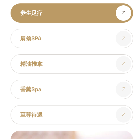
养生足疗
肩颈SPA
精油推拿
香薰spa
至尊待遇