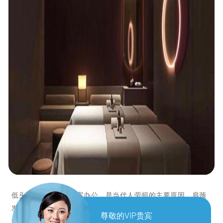
低头看手机、长期伏案办公，是当代人劳损的主要原因。肩颈
发硬、后背发紧、久坐腰酸、转头僵硬，都是肌肉长期紧张、
尊敬的VIP贵宾
经络不通的信号。专业中式推拿按摩，不走表面流程，主打深