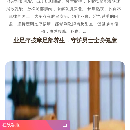
容易堆积乳酸、出现肌肉僵硬、脚掌酸痛，专业按摩能够快速
消散乳酸，放松足部肌肉，缓解双脚疲惫。 长期熬夜、饮食不
规律的男士，大多存在脾胃虚弱、消化不良、湿气过重的问
题，坚持定期足疗按摩，能够刺激脾胃反射区，促进肠胃蠕
动，改善腹胀、积食、…
业足疗按摩足部养生，守护男士全身健康
在线客服