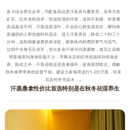
各大综合养生会所，均配备高品质汗蒸房与桑拿房，采用天然
矿石、红外发热技术，恒温恒湿的环境，温和不刺激。和普通
高温蒸浴不同，汗蒸温度适中，不会给心肺造成负担，哪怕体
质偏弱的人群也能轻松适应。进入汗蒸房后，静坐二十到三十
分钟，温热能量渗透筋骨深处，驱散体内积攒的寒气与湿气。
过程中全身毛孔张开，排出多余汗液与代谢废物，做完之后能
明显感觉到身体轻盈不少，手脚冰凉的症状也能得到有效改
善。除此之外，汗蒸还能促进血液循环，改善面部暗沉，缓解
秋冬换季带来的皮肤干燥。建议大家每周进行1-2次汗蒸，结束
后及时补充温水，…
汗蒸桑拿性价比首选特别是在秋冬祛湿养生