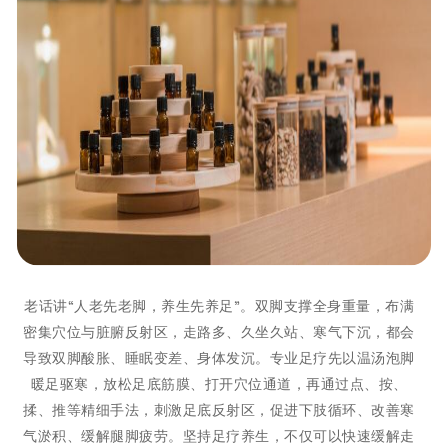
老话讲“人老先老脚，养生先养足”。双脚支撑全身重量，布满
密集穴位与脏腑反射区，走路多、久坐久站、寒气下沉，都会
导致双脚酸胀、睡眠变差、身体发沉。专业足疗先以温汤泡脚
暖足驱寒，放松足底筋膜、打开穴位通道，再通过点、按、
揉、推等精细手法，刺激足底反射区，促进下肢循环、改善寒
气淤积、缓解腿脚疲劳。坚持足疗养生，不仅可以快速缓解走