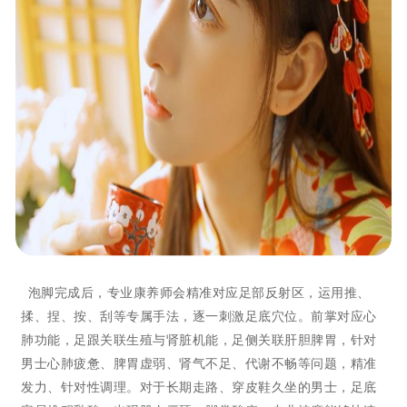
泡脚完成后，专业康养师会精准对应足部反射区，运用推、
揉、捏、按、刮等专属手法，逐一刺激足底穴位。前掌对应心
肺功能，足跟关联生殖与肾脏机能，足侧关联肝胆脾胃，针对
男士心肺疲惫、脾胃虚弱、肾气不足、代谢不畅等问题，精准
发力、针对性调理。对于长期走路、穿皮鞋久坐的男士，足底