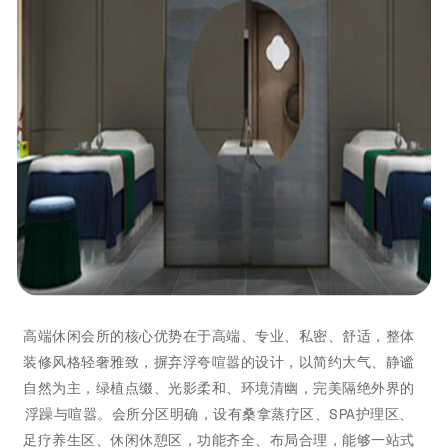
高端休闲会所的核心优势在于高端、专业、私密、舒适，整体
装修风格轻奢雅致，摒弃浮夸喧嚣的设计，以简约大气、静谧
自然为主，绿植点缀、光影柔和、环境清幽，完美隔绝外界的
浮躁与喧嚣。会所分区明确，设有桑拿蒸疗区、SPA护理区、
足疗养生区、休闲休憩区，功能齐全、布局合理，能够一站式