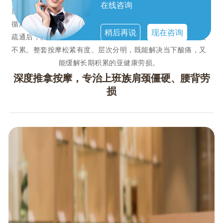
在线咨询
层肌肉松解、结节疏通、劳损修复。技师精准找到僵硬点位，
循序渐进推开紧绷肌肉、化开堆积乳酸、疏通淤堵经络。肩颈
稍后再说
现在咨询
疏通后，脖颈灵活、抬头轻松；腰背调理后，久坐不闷、弯腰
不累。整套按摩松紧有度、层次分明，既能解决当下酸痛，又
能缓解长期积累的亚健康劳损。
深度推拿按摩，专治上班族肩颈僵硬、腰背劳
损