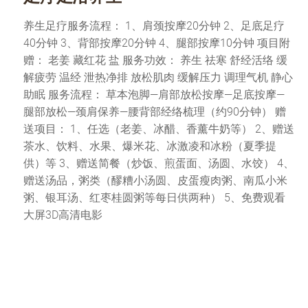
养生足疗服务流程： 1、肩颈按摩20分钟 2、足底足疗
40分钟 3、背部按摩20分钟 4、腿部按摩10分钟 项目附
赠： 老姜 藏红花 盐 服务功效： 养生 祛寒 舒经活络 缓
解疲劳 温经 泄热净排 放松肌肉 缓解压力 调理气机 静心
助眠 服务流程： 草本泡脚—肩部放松按摩—足底按摩—
腿部放松—颈肩保养—腰背部经络梳理（约90分钟） 赠
送项目： 1、任选（老姜、冰醋、香薰牛奶等） 2、赠送
茶水、饮料、水果、爆米花、冰激凌和冰粉（夏季提
供）等 3、赠送简餐（炒饭、煎蛋面、汤圆、水饺） 4、
赠送汤品，粥类（醪糟小汤圆、皮蛋瘦肉粥、南瓜小米
粥、银耳汤、红枣桂圆粥等每日供两种） 5、免费观看
大屏3D高清电影