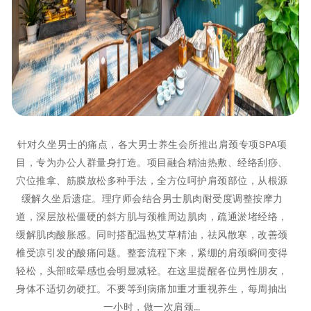
针对久坐男士的痛点，各大男士养生会所推出肩颈专项SPA项
目，专为办公人群量身打造。项目融合精油热敷、经络刮痧、
穴位推拿、筋膜放松多种手法，全方位呵护肩颈部位，从根源
缓解久坐后遗症。理疗师会结合男士肌肉耐受度调整按摩力
道，深层放松僵硬的斜方肌与颈椎周边肌肉，疏通淤堵经络，
缓解肌肉酸胀感。同时搭配温热艾草精油，祛风散寒，改善颈
椎受凉引发的酸痛问题。整套流程下来，紧绷的肩颈瞬间变得
轻松，头部眩晕感也会明显减轻。在这里提醒各位男性朋友，
身体不适切勿硬扛。不要等到病痛加重才重视养生，每周抽出
一小时，做一次肩颈…