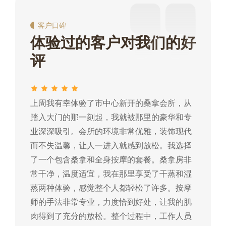
客户口碑
体验过的客户对我们的好
评
上周我有幸体验了市中心新开的桑拿会所，从
这
踏入大门的那一刻起，我就被那里的豪华和专
我
业深深吸引。会所的环境非常优雅，装饰现代
热
而不失温馨，让人一进入就感到放松。我选择
常
了一个包含桑拿和全身按摩的套餐。桑拿房非
蒸
常干净，温度适宜，我在那里享受了干蒸和湿
摩
蒸两种体验，感觉整个人都轻松了许多。按摩
肉
师的手法非常专业，力度恰到好处，让我的肌
常
肉得到了充分的放松。整个过程中，工作人员
所