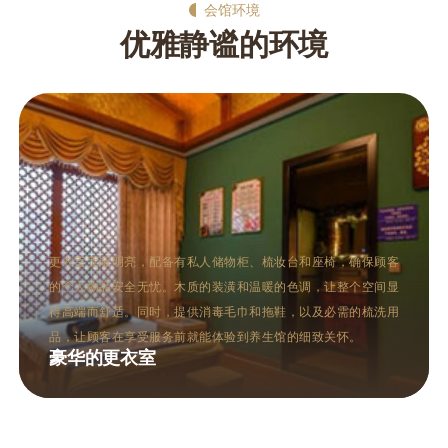
会馆环境
优雅静谧的环境
桑拿区通常包括干蒸和湿蒸两种桑拿房，设计现代而不失格调。
干蒸房以柔和的灯光和加热的石板为特色，让人在高温中体验深
层的出汗与放松。湿蒸房则通过蒸汽的温润，帮助打开毛孔，促
进血液循环。两种桑拿方式均有助于排毒养颜，满足不同顾客的
需求。
多功能的桑拿区