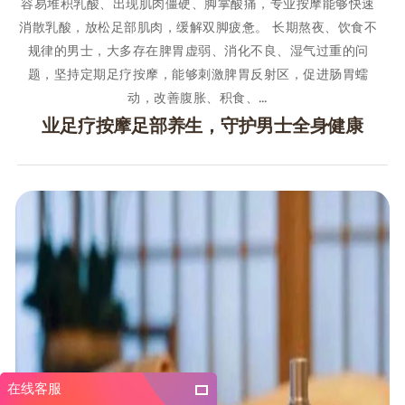
容易堆积乳酸、出现肌肉僵硬、脚掌酸痛，专业按摩能够快速
消散乳酸，放松足部肌肉，缓解双脚疲惫。 长期熬夜、饮食不
规律的男士，大多存在脾胃虚弱、消化不良、湿气过重的问
题，坚持定期足疗按摩，能够刺激脾胃反射区，促进肠胃蠕
动，改善腹胀、积食、…
业足疗按摩足部养生，守护男士全身健康
在线客服