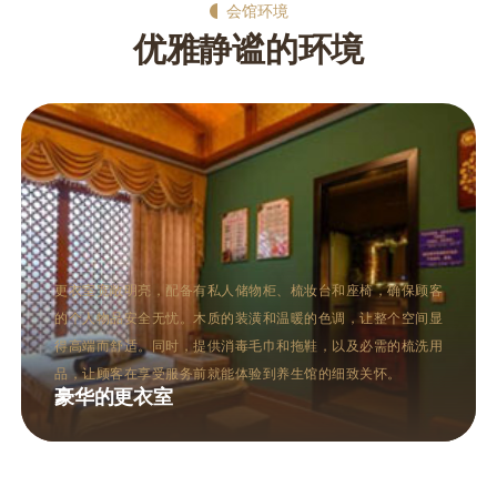
会馆环境
优雅静谧的环境
顾客
桑拿区通常包括干蒸和湿蒸两种桑拿房，设计现代而不失格调
间显
干蒸房以柔和的灯光和加热的石板为特色，让人在高温中体验
洗用
层的出汗与放松。湿蒸房则通过蒸汽的温润，帮助打开毛孔，
进血液循环。两种桑拿方式均有助于排毒养颜，满足不同顾客
需求。
多功能的桑拿区