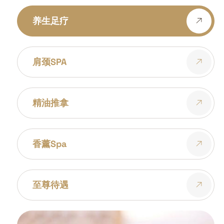
养生足疗
肩颈SPA
精油推拿
香薰spa
至尊待遇