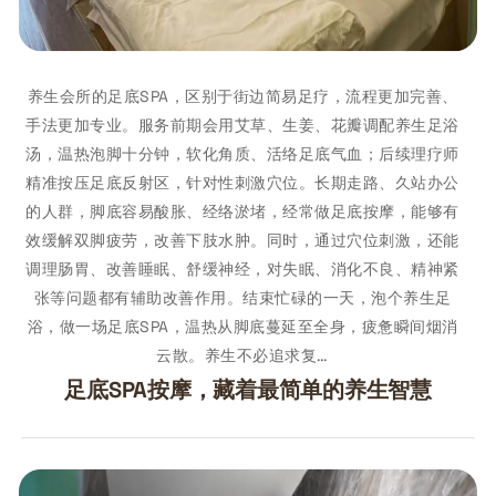
养生会所的足底SPA，区别于街边简易足疗，流程更加完善、
手法更加专业。服务前期会用艾草、生姜、花瓣调配养生足浴
汤，温热泡脚十分钟，软化角质、活络足底气血；后续理疗师
精准按压足底反射区，针对性刺激穴位。长期走路、久站办公
的人群，脚底容易酸胀、经络淤堵，经常做足底按摩，能够有
效缓解双脚疲劳，改善下肢水肿。同时，通过穴位刺激，还能
调理肠胃、改善睡眠、舒缓神经，对失眠、消化不良、精神紧
张等问题都有辅助改善作用。结束忙碌的一天，泡个养生足
浴，做一场足底SPA，温热从脚底蔓延至全身，疲惫瞬间烟消
云散。养生不必追求复…
足底SPA按摩，藏着最简单的养生智慧