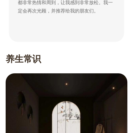
都非常热情和周到，让我感到非常放松。我一
到
定会再次光顾，并推荐给我的朋友们。
朋
养生常识