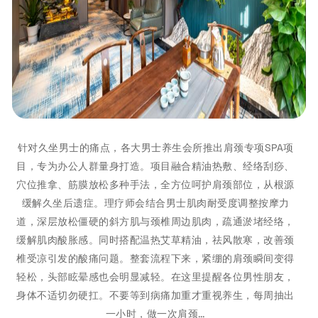
针对久坐男士的痛点，各大男士养生会所推出肩颈专项SPA项
目，专为办公人群量身打造。项目融合精油热敷、经络刮痧、
穴位推拿、筋膜放松多种手法，全方位呵护肩颈部位，从根源
缓解久坐后遗症。理疗师会结合男士肌肉耐受度调整按摩力
道，深层放松僵硬的斜方肌与颈椎周边肌肉，疏通淤堵经络，
缓解肌肉酸胀感。同时搭配温热艾草精油，祛风散寒，改善颈
椎受凉引发的酸痛问题。整套流程下来，紧绷的肩颈瞬间变得
轻松，头部眩晕感也会明显减轻。在这里提醒各位男性朋友，
身体不适切勿硬扛。不要等到病痛加重才重视养生，每周抽出
一小时，做一次肩颈…