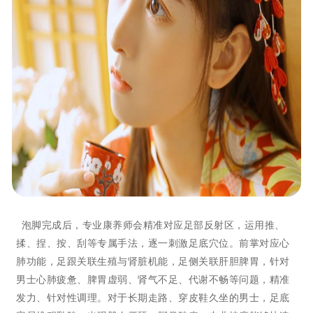
泡脚完成后，专业康养师会精准对应足部反射区，运用推、
揉、捏、按、刮等专属手法，逐一刺激足底穴位。前掌对应心
肺功能，足跟关联生殖与肾脏机能，足侧关联肝胆脾胃，针对
男士心肺疲惫、脾胃虚弱、肾气不足、代谢不畅等问题，精准
发力、针对性调理。对于长期走路、穿皮鞋久坐的男士，足底