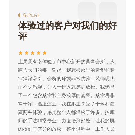
客户口碑
体验过的客户对我们的好
评
上周我有幸体验了市中心新开的桑拿会所，从
这
踏入大门的那一刻起，我就被那里的豪华和专
我
业深深吸引。会所的环境非常优雅，装饰现代
热
而不失温馨，让人一进入就感到放松。我选择
常
了一个包含桑拿和全身按摩的套餐。桑拿房非
蒸
常干净，温度适宜，我在那里享受了干蒸和湿
摩
蒸两种体验，感觉整个人都轻松了许多。按摩
肉
师的手法非常专业，力度恰到好处，让我的肌
常
肉得到了充分的放松。整个过程中，工作人员
所