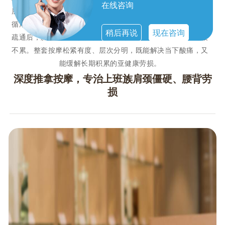
在线咨询
层肌肉松解、结节疏通、劳损修复。技师精准找到僵硬点位，
循序渐进推开紧绷肌肉、化开堆积乳酸、疏通淤堵经络。肩颈
稍后再说
现在咨询
疏通后，脖颈灵活、抬头轻松；腰背调理后，久坐不闷、弯腰
不累。整套按摩松紧有度、层次分明，既能解决当下酸痛，又
能缓解长期积累的亚健康劳损。
深度推拿按摩，专治上班族肩颈僵硬、腰背劳
损