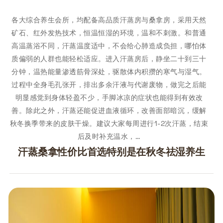
各大综合养生会所，均配备高品质汗蒸房与桑拿房，采用天然
矿石、红外发热技术，恒温恒湿的环境，温和不刺激。和普通
高温蒸浴不同，汗蒸温度适中，不会给心肺造成负担，哪怕体
质偏弱的人群也能轻松适应。进入汗蒸房后，静坐二十到三十
分钟，温热能量渗透筋骨深处，驱散体内积攒的寒气与湿气。
过程中全身毛孔张开，排出多余汗液与代谢废物，做完之后能
明显感觉到身体轻盈不少，手脚冰凉的症状也能得到有效改
善。除此之外，汗蒸还能促进血液循环，改善面部暗沉，缓解
秋冬换季带来的皮肤干燥。建议大家每周进行1-2次汗蒸，结束
后及时补充温水，…
汗蒸桑拿性价比首选特别是在秋冬祛湿养生