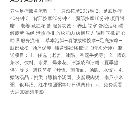
养生足疗服务流程： 1、肩颈按摩20分钟 2、足底足疗
40分钟 3、背部按摩20分钟 4、腿部按摩10分钟 项目附
赠： 老姜 藏红花 盐 服务功效： 养生 祛寒 舒经活络 缓
解疲劳 温经 泄热净排 放松肌肉 缓解压力 调理气机 静心
助眠 服务流程： 草本泡脚—肩部放松按摩—足底按摩—
腿部放松—颈肩保养—腰背部经络梳理（约90分钟） 赠
送项目： 1、任选（老姜、冰醋、香薰牛奶等） 2、赠送
茶水、饮料、水果、爆米花、冰激凌和冰粉（夏季提
供）等 3、赠送简餐（炒饭、煎蛋面、汤圆、水饺） 4、
赠送汤品，粥类（醪糟小汤圆、皮蛋瘦肉粥、南瓜小米
粥、银耳汤、红枣桂圆粥等每日供两种） 5、免费观看
大屏3D高清电影