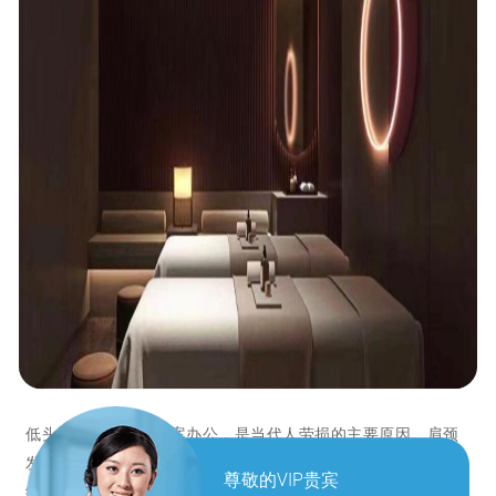
低头看手机、长期伏案办公，是当代人劳损的主要原因。肩颈
发硬、后背发紧、久坐腰酸、转头僵硬，都是肌肉长期紧张、
尊敬的VIP贵宾
经络不通的信号。专业中式推拿按摩，不走表面流程，主打深