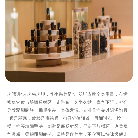
老话讲“人老先老脚，养生先养足”。双脚支撑全身重量，布满
密集穴位与脏腑反射区，走路多、久坐久站、寒气下沉，都会
导致双脚酸胀、睡眠变差、身体发沉。专业足疗先以温汤泡脚
暖足驱寒，放松足底筋膜、打开穴位通道，再通过点、按、
揉、推等精细手法，刺激足底反射区，促进下肢循环、改善寒
气淤积、缓解腿脚疲劳。坚持足疗养生，不仅可以快速缓解走