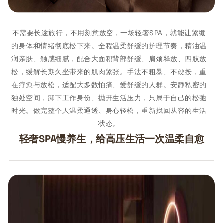
不需要长途旅行，不用刻意放空，一场轻奢SPA，就能让紧绷
的身体和情绪彻底松下来。全程温柔舒缓的护理节奏，精油温
润亲肤、触感细腻，配合大面积背部舒缓、肩颈释放、四肢放
松，缓解长期久坐带来的肌肉紧张。手法不粗暴、不硬按，重
在疗愈与放松，适配大多数怕痛、爱舒缓的人群。安静私密的
独处空间，卸下工作身份、抛开生活压力，只属于自己的松弛
时光。做完整个人温柔通透、身心轻松，重新找回从容的生活
状态。
轻奢SPA慢养生，给高压生活一次温柔自愈