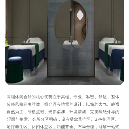
高端休闲会所的核心优势在于高端、专业、私密、舒适，整体
装修风格轻奢雅致，摒弃浮夸喧嚣的设计，以简约大气、静谧
自然为主，绿植点缀、光影柔和、环境清幽，完美隔绝外界的
浮躁与喧嚣。会所分区明确，设有桑拿蒸疗区、SPA护理区、
足疗养生区、休闲休憩区，功能齐全、布局合理，能够一站式