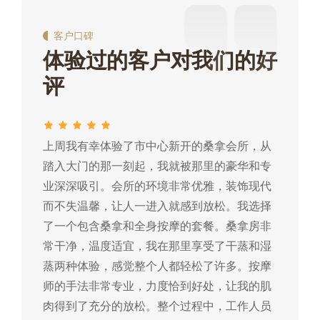
客户口碑
体验过的客户对我们的好
评
上周我有幸体验了市中心新开的桑拿会所，从
这
踏入大门的那一刻起，我就被那里的豪华和专
我
业深深吸引。会所的环境非常优雅，装饰现代
热
而不失温馨，让人一进入就感到放松。我选择
常
了一个包含桑拿和全身按摩的套餐。桑拿房非
蒸
常干净，温度适宜，我在那里享受了干蒸和湿
摩
蒸两种体验，感觉整个人都轻松了许多。按摩
肉
师的手法非常专业，力度恰到好处，让我的肌
常
肉得到了充分的放松。整个过程中，工作人员
所