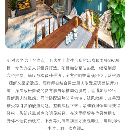
针对久坐男士的痛点，各大男士养生会所推出肩颈专项SPA项
目，专为办公人群量身打造。项目融合精油热敷、经络刮痧、
穴位推拿、筋膜放松多种手法，全方位呵护肩颈部位，从根源
缓解久坐后遗症。理疗师会结合男士肌肉耐受度调整按摩力
道，深层放松僵硬的斜方肌与颈椎周边肌肉，疏通淤堵经络，
缓解肌肉酸胀感。同时搭配温热艾草精油，祛风散寒，改善颈
椎受凉引发的酸痛问题。整套流程下来，紧绷的肩颈瞬间变得
轻松，头部眩晕感也会明显减轻。在这里提醒各位男性朋友，
身体不适切勿硬扛。不要等到病痛加重才重视养生，每周抽出
一小时，做一次肩颈…