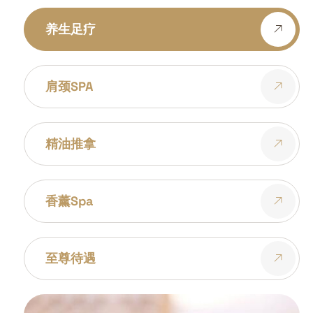
养生足疗
肩颈SPA
精油推拿
香薰spa
至尊待遇