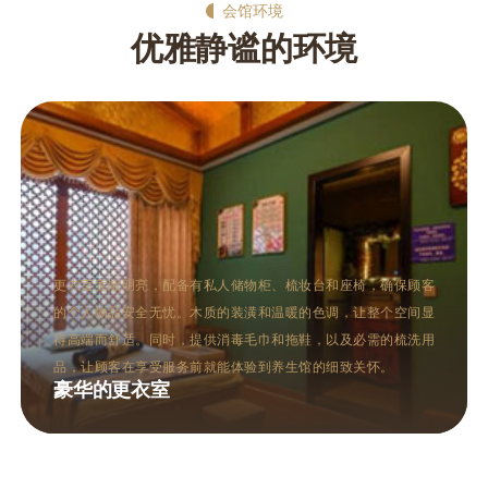
会馆环境
优雅静谧的环境
桑拿区通常包括干蒸和湿蒸两种桑拿房，设计现代而不失格调。
干蒸房以柔和的灯光和加热的石板为特色，让人在高温中体验深
层的出汗与放松。湿蒸房则通过蒸汽的温润，帮助打开毛孔，促
进血液循环。两种桑拿方式均有助于排毒养颜，满足不同顾客的
需求。
多功能的桑拿区