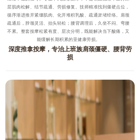
层肌肉松解、结节疏通、劳损修复。技师精准找到僵硬点位，
循序渐进推开紧绷肌肉、化开堆积乳酸、疏通淤堵经络。肩颈
疏通后，脖颈灵活、抬头轻松；腰背调理后，久坐不闷、弯腰
不累。整套按摩松紧有度、层次分明，既能解决当下酸痛，又
能缓解长期积累的亚健康劳损。
深度推拿按摩，专治上班族肩颈僵硬、腰背劳
损