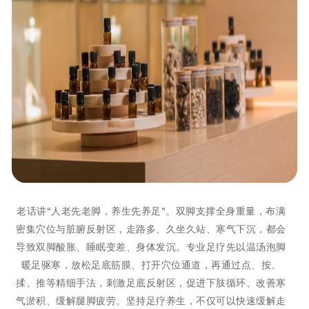
老话讲“人老先老脚，养生先养足”。双脚支撑全身重量，布满
密集穴位与脏腑反射区，走路多、久坐久站、寒气下沉，都会
导致双脚酸胀、睡眠变差、身体发沉。专业足疗先以温汤泡脚
暖足驱寒，放松足底筋膜、打开穴位通道，再通过点、按、
揉、推等精细手法，刺激足底反射区，促进下肢循环、改善寒
气淤积、缓解腿脚疲劳。坚持足疗养生，不仅可以快速缓解走