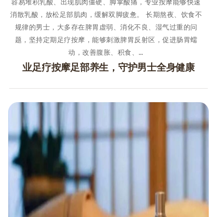
容易堆积乳酸、出现肌肉僵硬、脚掌酸痛，专业按摩能够快速
消散乳酸，放松足部肌肉，缓解双脚疲惫。 长期熬夜、饮食不
规律的男士，大多存在脾胃虚弱、消化不良、湿气过重的问
题，坚持定期足疗按摩，能够刺激脾胃反射区，促进肠胃蠕
动，改善腹胀、积食、…
业足疗按摩足部养生，守护男士全身健康