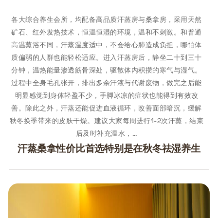
各大综合养生会所，均配备高品质汗蒸房与桑拿房，采用天然
矿石、红外发热技术，恒温恒湿的环境，温和不刺激。和普通
高温蒸浴不同，汗蒸温度适中，不会给心肺造成负担，哪怕体
质偏弱的人群也能轻松适应。进入汗蒸房后，静坐二十到三十
分钟，温热能量渗透筋骨深处，驱散体内积攒的寒气与湿气。
过程中全身毛孔张开，排出多余汗液与代谢废物，做完之后能
明显感觉到身体轻盈不少，手脚冰凉的症状也能得到有效改
善。除此之外，汗蒸还能促进血液循环，改善面部暗沉，缓解
秋冬换季带来的皮肤干燥。建议大家每周进行1-2次汗蒸，结束
后及时补充温水，…
汗蒸桑拿性价比首选特别是在秋冬祛湿养生