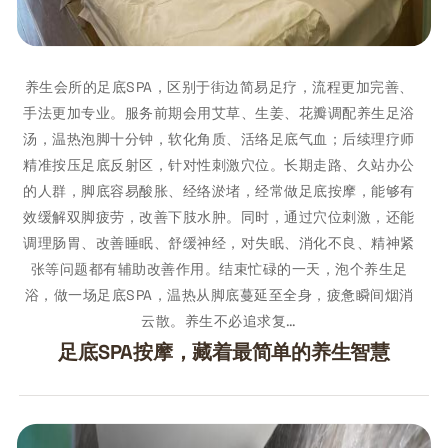
养生会所的足底SPA，区别于街边简易足疗，流程更加完善、
手法更加专业。服务前期会用艾草、生姜、花瓣调配养生足浴
汤，温热泡脚十分钟，软化角质、活络足底气血；后续理疗师
精准按压足底反射区，针对性刺激穴位。长期走路、久站办公
的人群，脚底容易酸胀、经络淤堵，经常做足底按摩，能够有
效缓解双脚疲劳，改善下肢水肿。同时，通过穴位刺激，还能
调理肠胃、改善睡眠、舒缓神经，对失眠、消化不良、精神紧
张等问题都有辅助改善作用。结束忙碌的一天，泡个养生足
浴，做一场足底SPA，温热从脚底蔓延至全身，疲惫瞬间烟消
云散。养生不必追求复…
足底SPA按摩，藏着最简单的养生智慧