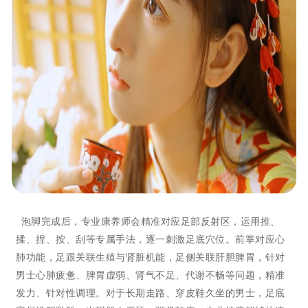
泡脚完成后，专业康养师会精准对应足部反射区，运用推、
揉、捏、按、刮等专属手法，逐一刺激足底穴位。前掌对应心
肺功能，足跟关联生殖与肾脏机能，足侧关联肝胆脾胃，针对
男士心肺疲惫、脾胃虚弱、肾气不足、代谢不畅等问题，精准
发力、针对性调理。对于长期走路、穿皮鞋久坐的男士，足底