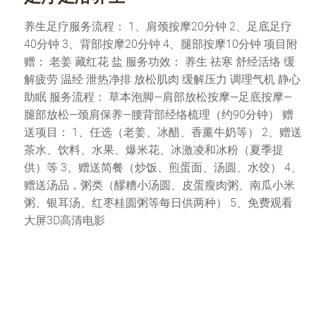
养生足疗服务流程： 1、肩颈按摩20分钟 2、足底足疗
40分钟 3、背部按摩20分钟 4、腿部按摩10分钟 项目附
赠： 老姜 藏红花 盐 服务功效： 养生 祛寒 舒经活络 缓
解疲劳 温经 泄热净排 放松肌肉 缓解压力 调理气机 静心
助眠 服务流程： 草本泡脚—肩部放松按摩—足底按摩—
腿部放松—颈肩保养—腰背部经络梳理（约90分钟） 赠
送项目： 1、任选（老姜、冰醋、香薰牛奶等） 2、赠送
茶水、饮料、水果、爆米花、冰激凌和冰粉（夏季提
供）等 3、赠送简餐（炒饭、煎蛋面、汤圆、水饺） 4、
赠送汤品，粥类（醪糟小汤圆、皮蛋瘦肉粥、南瓜小米
粥、银耳汤、红枣桂圆粥等每日供两种） 5、免费观看
大屏3D高清电影