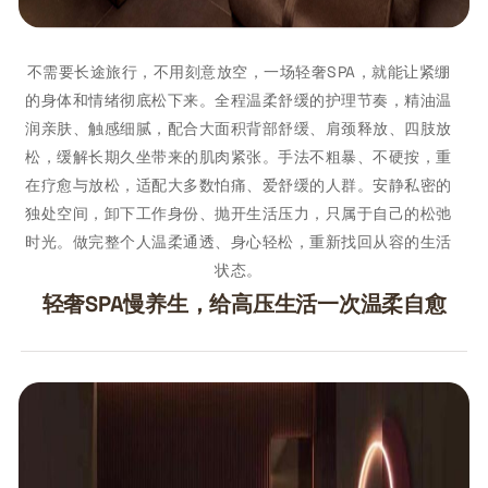
不需要长途旅行，不用刻意放空，一场轻奢SPA，就能让紧绷
的身体和情绪彻底松下来。全程温柔舒缓的护理节奏，精油温
润亲肤、触感细腻，配合大面积背部舒缓、肩颈释放、四肢放
松，缓解长期久坐带来的肌肉紧张。手法不粗暴、不硬按，重
在疗愈与放松，适配大多数怕痛、爱舒缓的人群。安静私密的
独处空间，卸下工作身份、抛开生活压力，只属于自己的松弛
时光。做完整个人温柔通透、身心轻松，重新找回从容的生活
状态。
轻奢SPA慢养生，给高压生活一次温柔自愈