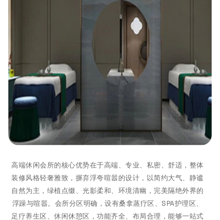
高端休闲会所的核心优势在于高端、专业、私密、舒适，整体
装修风格轻奢雅致，摒弃浮夸喧嚣的设计，以简约大气、静谧
自然为主，绿植点缀、光影柔和、环境清幽，完美隔绝外界的
浮躁与喧嚣。会所分区明确，设有桑拿蒸疗区、SPA护理区、
足疗养生区、休闲休憩区，功能齐全、布局合理，能够一站式