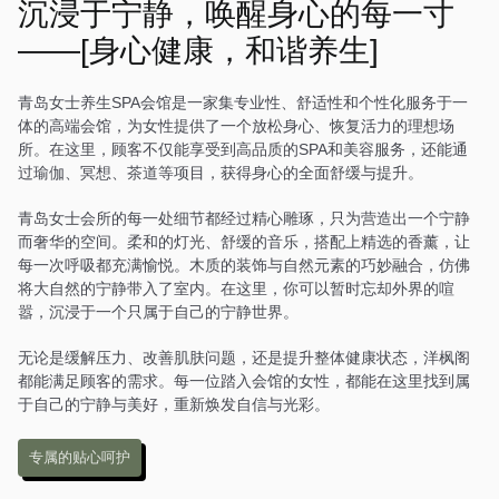
的按摩床和私人浴缸，每个
沉浸于宁静，唤醒身心的每一寸
房间都经过精心布置，搭配
——[身心健康，和谐养生]
中式风格的装饰，营造出一
种温馨而舒适的感觉。在这
里，每一次放松都是一场诗
青岛女士养生SPA会馆是一家集专业性、舒适性和个性化服务于一
意的旅行。
体的高端会馆，为女性提供了一个放松身心、恢复活力的理想场
所。在这里，顾客不仅能享受到高品质的SPA和美容服务，还能通
过瑜伽、冥想、茶道等项目，获得身心的全面舒缓与提升。
青岛女士会所的每一处细节都经过精心雕琢，只为营造出一个宁静
而奢华的空间。柔和的灯光、舒缓的音乐，搭配上精选的香薰，让
每一次呼吸都充满愉悦。木质的装饰与自然元素的巧妙融合，仿佛
将大自然的宁静带入了室内。在这里，你可以暂时忘却外界的喧
嚣，沉浸于一个只属于自己的宁静世界。
无论是缓解压力、改善肌肤问题，还是提升整体健康状态，洋枫阁
都能满足顾客的需求。每一位踏入会馆的女性，都能在这里找到属
于自己的宁静与美好，重新焕发自信与光彩。
专属的贴心呵护