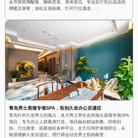
会导致双脚酸胀、睡眠变差、身体发沉。专业足疗先以温汤泡
脚暖足驱寒，放松足底筋膜、打开穴位通道，…
青岛男士肩颈专项SPA，告别久坐办公后遗症
青岛针对久坐男士的痛点，各大男士养生会所推出肩颈专项SPA
项目，专为办公人群量身打造。项目融合精油热敷、经络刮
痧、穴位推拿、筋膜放松多种手法，全方位呵护肩颈部位，从
根源缓解久坐后遗症。理疗师会结合男士肌肉耐受…