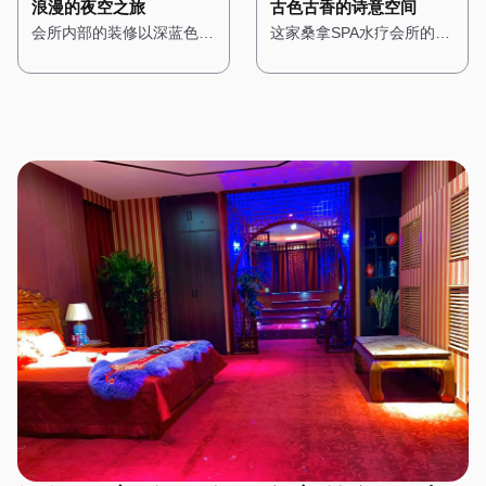
搭建，搭配石质的地面，让
古色古香的诗意空间
浪漫的夜空之旅
艺术作品，搭配现代感十足
柔软的棉麻布艺，营造出一
漫而惬意的感觉。 在这
人在享受桑拿的同时，也能
这家桑拿SPA水疗会所的设
会所内部的装修以深蓝色和
的家具，让人感受到都市的
种温馨而舒适的感觉。 在
里，每一次呼吸都能感受到
感受到大自然的质朴与宁
计充满了东方古典韵味，让
紫色为主色调，搭配金色的
时尚气息。 桑拿房采用高
这里，每一次呼吸都是一种
海洋的气息，每一次放松都
静。 水疗区域则配备了私
人仿佛穿越回了古代的宫
装饰线条，展现出一种神秘
科技的设备，搭配智能控制
修行，每一次放松都是一次
能享受到阳光的拥抱。
人浴缸，周围环绕着绿植，
廷。一进门，便能看到古色
而高贵的气质。墙壁上挂着
系统，让顾客可以根据自己
心灵的洗礼。
仿佛一个私密的森林温泉。
古香的中式装饰，雕花的门
星空主题的艺术作品，让人
的需求调节温度和湿度。水
在这里，每一次呼吸都充满
窗、红木的家具，搭配传统
仿佛能感受到宇宙的浩瀚。
疗区域则配备了舒适的按摩
了自然的气息，每一次放松
的中式灯具，营造出一种庄
桑拿房被设计成半圆形，天
床和私人浴缸，每个房间都
都是一场与大自然的亲密对
重而典雅的氛围。 会所内
花板上装饰着星空灯，让人
经过精心设计，搭配简洁的
话。
部的装修以木质为主，搭配
在享受桑拿时仿佛置身于星
装饰和舒适的布艺，营造出
传统的中式图案，展现出一
空之下。水疗区域则配备了
一种温馨而舒适的感觉。
种古朴与自然之美。墙壁上
舒适的按摩床和私人浴缸，
在这里，简约的设计风格与
挂着中国山水画，角落里摆
每个房间都经过精心布置，
高端的设施设备相结合，为
放着古筝和茶具，空气中弥
搭配星空主题的装饰，营造
顾客提供了一个时尚而舒适
漫着淡淡的茶香，让人感受
出一种浪漫而宁静的感觉。
的放松空间。
到东方文化的深厚底蕴。
在这里，每一次放松都是一
桑拿房采用传统的中式风
场星空下的梦境之旅。
格，搭配木质的装饰和榻榻
米，让人在享受桑拿的同
时，也能感受到古典的宁
静。水疗区域则配备了舒适