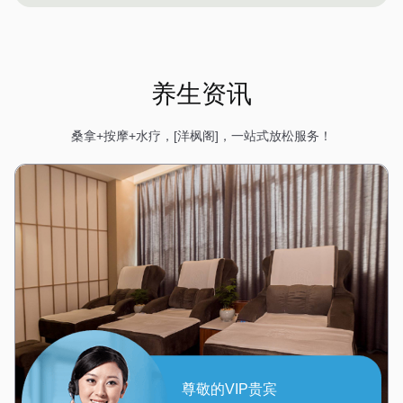
养生资讯
桑拿+按摩+水疗，[洋枫阁]，一站式放松服务！
尊敬的VIP贵宾