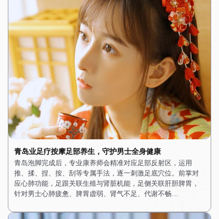
青岛业足疗按摩足部养生，守护男士全身健康
青岛泡脚完成后，专业康养师会精准对应足部反射区，运用
推、揉、捏、按、刮等专属手法，逐一刺激足底穴位。前掌对
应心肺功能，足跟关联生殖与肾脏机能，足侧关联肝胆脾胃，
针对男士心肺疲惫、脾胃虚弱、肾气不足、代谢不畅…