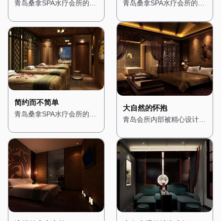
了自然与现代元素，木质的
了古典与现代元素，大理石
青岛桑拿SPA水疗会所的设
青岛桑拿SPA水疗会所的设
地板和装饰搭配柔和的灯
地面与金色的装饰线条相得
计灵感来源于东方禅意，旨
计充满了地中海风情，让人
光，营造出一种温馨而宁静
益彰，展现出极致的奢华
在为顾客提供一个心灵的栖
仿佛置身于阳光明媚的海边
的氛围。桑拿房被设计成半
感。桑拿房采用进口的芬兰
息之所。一进门，便能看到
小镇。一进门，便能看到蓝
开放式，四周环绕着绿植，
桑拿设备，内部装饰以高档
一个小型的禅意花园，潺潺
白相间的装饰色调，搭配拱
让人在享受桑拿的同时，也
木材为主，搭配柔软的皮革
的流水声与鸟鸣交织在一
形的门窗和马赛克瓷砖，展
能感受到自然的气息。水疗
座椅，让人在享受桑拿时也
起，营造出一种宁静而祥和
现出浓郁的地中海风格。
区域则配备了舒适的按摩床
能感受到舒适与尊贵。水疗
的氛围。 会所内部的装修
会所内部的装修以明亮的色
和私人浴缸，每个角落都经
区域则配备了私人水疗套
以木质为主，搭配淡雅的色
调为主，搭配木质的家具和
过精心布置，确保顾客在放
房，每个房间都配有独立的
调，展现出一种质朴与自然
装饰，营造出一种轻松而愉
简约而不简单
松身心的同时，也能享受视
蒸汽房、按摩床和私人浴
之美。墙壁上挂着禅意的挂
悦的氛围。墙壁上挂着地中
大自然的怀抱
青岛桑拿SPA水疗会所的设
觉上的愉悦。 这里不仅是
缸，确保顾客在享受服务时
画，角落里摆放着精致的佛
海风格的挂画，描绘着湛蓝
青岛会所内部被精心设计成
计风格简约而现代，展现出
一个放松身心的场所，更是
的私密性。 在这里，每一
像和香炉，空气中弥漫着淡
的海洋和洁白的沙滩，让人
一个充满自然气息的空间，
都市的时尚与精致。一进
一个远离都市喧嚣的隐秘花
位顾客都能享受到皇家般的
淡的檀香，让人瞬间放松下
仿佛能感受到阳光的温暖。
木质的装饰与绿植随处可
门，便能看到大面积的玻璃
园，让每一位顾客都能在这
待遇，无论是从环境的布置
来。 桑拿房的设计简约而
桑拿房被设计成圆形，四周
见，让人瞬间忘却城市的喧
幕墙，将自然光线引入室
里找到属于自己的宁静。
还是服务的细节，都让人感
精致，采用传统的日式风
环绕着蓝色的瓷砖，搭配白
嚣。 墙壁上挂着森林主题
内，营造出明亮而通透的氛
受到无与伦比的奢华体验。
格，搭配竹编的装饰和榻榻
色的装饰线条，仿佛置身于
的画作，搭配柔和的灯光，
围。 会所内部的装修以白
米，让人在享受桑拿的同
海洋之中。水疗区域则配备
营造出一种温暖而宁静的氛
色和灰色为主色调，搭配简
时，也能感受到禅意的宁
了舒适的按摩床和私人浴
围。空气中弥漫着松木的清
洁的线条和几何图形，展现
静。水疗区域则配备了舒适
缸，每个房间都经过精心布
香，仿佛置身于真正的森林
出一种简约而不简单的美
的按摩床和私人浴缸，每个
置，搭配蓝色的窗帘和海洋
之中。桑拿房采用天然木材
感。墙壁上挂着抽象的现代
房间都经过精心布置，搭配
元素的装饰，营造出一种浪