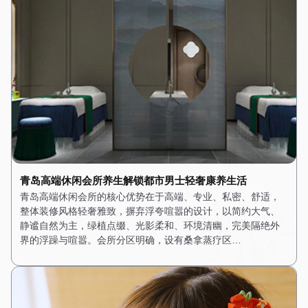
青岛高端休闲会所养生解锁都市男士轻奢康养生活
青岛高端休闲会所的核心优势在于高端、专业、私密、舒适，
整体装修风格轻奢雅致，摒弃浮夸喧嚣的设计，以简约大气、
静谧自然为主，绿植点缀、光影柔和、环境清幽，完美隔绝外
界的浮躁与喧嚣。会所分区明确，设有桑拿蒸疗区…