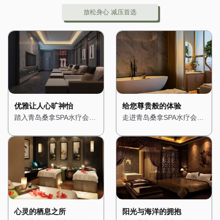
放松身心 减压首选
优雅让人心旷神怡
给您尊贵般的体验
踏入青岛桑拿SPA水疗会
走进青岛桑拿SPA水疗会
所，仿佛进入了一个隐秘的
所，仿佛置身于一座奢华的
绿洲。会所位于城市的中心
宫殿。从大门开始，便能感
地带，却巧妙地隔绝了外界
受到浓浓的贵族气息。高挑
的喧嚣。一进门，便被满眼
的天花板上悬挂着华丽的水
的绿植所吸引，仿佛置身于
晶吊灯，散发出柔和而璀璨
热带雨林之中。墙壁上爬满
的光芒。墙壁上装饰着精美
了青藤，空气中弥漫着淡淡
的壁画，描绘着古罗马的神
的薰衣草香，让人心旷神
话故事，让人仿佛穿越时
怡。 会所的装修风格融合
空。 会所的装修风格融合
心灵的栖息之所
阳光与海洋的拥抱