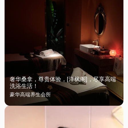
奢华桑拿，尊贵体验，[洋枫阁]，尽享高端
洗浴生活！
豪华高端养生会所