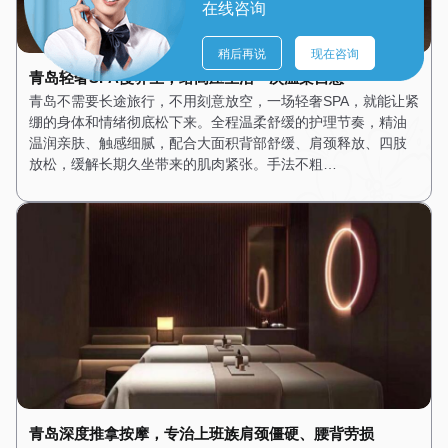
在线咨询
稍后再说
现在咨询
青岛轻奢SPA慢养生，给高压生活一次温柔自愈
青岛不需要长途旅行，不用刻意放空，一场轻奢SPA，就能让紧
绷的身体和情绪彻底松下来。全程温柔舒缓的护理节奏，精油
温润亲肤、触感细腻，配合大面积背部舒缓、肩颈释放、四肢
放松，缓解长期久坐带来的肌肉紧张。手法不粗…
青岛深度推拿按摩，专治上班族肩颈僵硬、腰背劳损