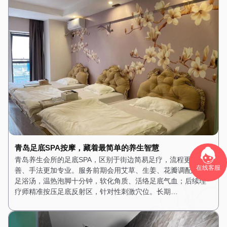
青岛足底SPA按摩，藏着最简单的养生智慧
青岛养生会所的足底SPA，区别于街边简易足疗，流程更加完
在线客服
善、手法更加专业。服务前期会用艾草、生姜、花瓣调配养生
足浴汤，温热泡脚十分钟，软化角质、活络足底气血；后续理
疗师精准按压足底反射区，针对性刺激穴位。长期…