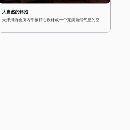
大自然的怀抱
天津河西会所内部被精心设计成一个充满自然气息的空
间，木质的装饰与绿植随处可见，让人瞬间忘却城市的喧
嚣。 墙壁上挂着森林主题的画作，搭配柔和的灯光，营造
出一种温暖而宁静的氛围。空气中弥漫着松木的清香，仿
佛置身于真正的森林之中。桑拿房采用天然木材搭建，搭
配石质的地面，让人在享受桑拿的同时，也能感受到大自
然的质朴与宁静。 水疗区域则配备了私人浴缸，周围环绕
着绿植，仿佛一个私密的森林温泉。在这里，每一次呼吸
都充满了自然的气息，每一次放松都是一场与大自然的亲
密对话。