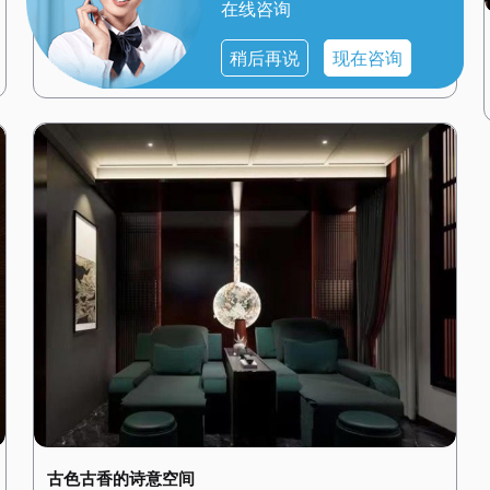
在线咨询
简约而不简单
天津河西桑拿SPA水疗会所的设计风格简约而现代，展现
稍后再说
现在咨询
出都市的时尚与精致。一进门，便能看到大面积的玻璃幕
墙，将自然光线引入室内，营造出明亮而通透的氛围。 会
所内部的装修以白色和灰色为主色调，搭配简洁的线条和
几何图形，展现出一种简约而不简单的美感。墙壁上挂着
抽象的现代艺术作品，搭配现代感十足的家具，让人感受
到都市的时尚气息。 桑拿房采用高科技的设备，搭配智能
控制系统，让顾客可以根据自己的需求调节温度和湿度。
水疗区域则配备了舒适的按摩床和私人浴缸，每个房间都
经过精心设计，搭配简洁的装饰和舒适的布艺，营造出一
种温馨而舒适的感觉。 在这里，简约的设计风格与高端的
设施设备相结合，为顾客提供了一个时尚而舒适的放松空
间。
古色古香的诗意空间