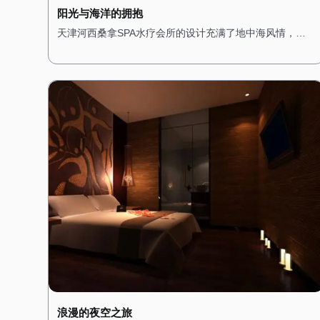
阳光与海洋的拥抱
天津河西桑拿SPA水疗会所的设计充满了地中海风情，让
人仿佛置身于阳光明媚的海边小镇。一进门，便能看到蓝
白相间的装饰色调，搭配拱形的门窗和马赛克瓷砖，展现
出浓郁的地中海风格。 会所内部的装修以明亮的色调为
主，搭配木质的家具和装饰，营造出一种轻松而愉悦的氛
围。墙壁上挂着地中海风格的挂画，描绘着湛蓝的海洋和
洁白的沙滩，让人仿佛能感受到阳光的温暖。 桑拿房被设
计成圆形，四周环绕着蓝色的瓷砖，搭配白色的装饰线
条，仿佛置身于海洋之中。水疗区域则配备了舒适的按摩
床和私人浴缸，每个房间都经过精心布置，搭配蓝色的窗
帘和海洋元素的装饰，营造出一种浪漫而惬意的感觉。 在
这里，每一次呼吸都能感受到海洋的气息，每一次放松都
能享受到阳光的拥抱。
浪漫的夜空之旅