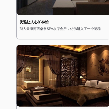
优雅让人心旷神怡
踏入天津河西桑拿SPA水疗会所，仿佛进入了一个隐秘的
绿洲。会所位于城市的中心地带，却巧妙地隔绝了外界的
喧嚣。一进门，便被满眼的绿植所吸引，仿佛置身于热带
雨林之中。墙壁上爬满了青藤，空气中弥漫着淡淡的薰衣
草香，让人心旷神怡。 会所的装修风格融合了自然与现代
元素，木质的地板和装饰搭配柔和的灯光，营造出一种温
馨而宁静的氛围。桑拿房被设计成半开放式，四周环绕着
绿植，让人在享受桑拿的同时，也能感受到自然的气息。
水疗区域则配备了舒适的按摩床和私人浴缸，每个角落都
经过精心布置，确保顾客在放松身心的同时，也能享受视
觉上的愉悦。 这里不仅是一个放松身心的场所，更是一个
远离都市喧嚣的隐秘花园，让每一位顾客都能在这里找到
属于自己的宁静。