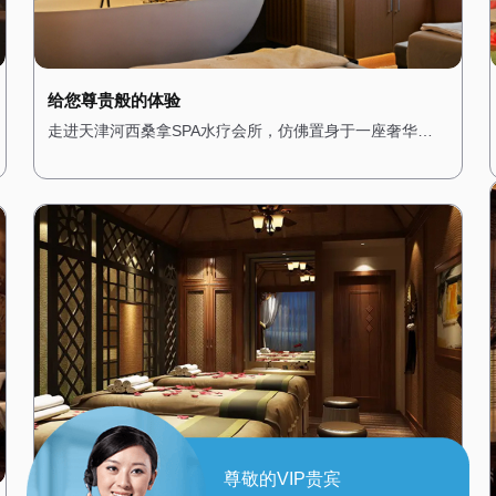
给您尊贵般的体验
走进天津河西桑拿SPA水疗会所，仿佛置身于一座奢华的
宫殿。从大门开始，便能感受到浓浓的贵族气息。高挑的
天花板上悬挂着华丽的水晶吊灯，散发出柔和而璀璨的光
芒。墙壁上装饰着精美的壁画，描绘着古罗马的神话故
事，让人仿佛穿越时空。 会所的装修风格融合了古典与现
代元素，大理石地面与金色的装饰线条相得益彰，展现出
极致的奢华感。桑拿房采用进口的芬兰桑拿设备，内部装
饰以高档木材为主，搭配柔软的皮革座椅，让人在享受桑
拿时也能感受到舒适与尊贵。水疗区域则配备了私人水疗
套房，每个房间都配有独立的蒸汽房、按摩床和私人浴
缸，确保顾客在享受服务时的私密性。 在这里，每一位顾
客都能享受到皇家般的待遇，无论是从环境的布置还是服
务的细节，都让人感受到无与伦比的奢华体验。
尊敬的VIP贵宾