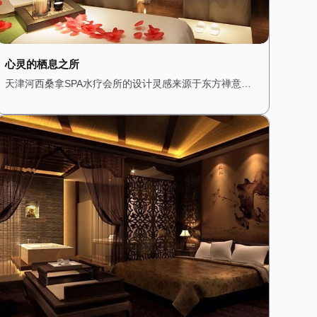
心灵的栖息之所
天津河西桑拿SPA水疗会所的设计灵感来源于东方禅意，
旨在为顾客提供一个心灵的栖息之所。一进门，便能看到
一个小型的禅意花园，潺潺的流水声与鸟鸣交织在一起，
营造出一种宁静而祥和的氛围。 会所内部的装修以木质为
主，搭配淡雅的色调，展现出一种质朴与自然之美。墙壁
上挂着禅意的挂画，角落里摆放着精致的佛像和香炉，空
气中弥漫着淡淡的檀香，让人瞬间放松下来。 桑拿房的设
计简约而精致，采用传统的日式风格，搭配竹编的装饰和
榻榻米，让人在享受桑拿的同时，也能感受到禅意的宁
静。水疗区域则配备了舒适的按摩床和私人浴缸，每个房
间都经过精心布置，搭配柔软的棉麻布艺，营造出一种温
馨而舒适的感觉。 在这里，每一次呼吸都是一种修行，每
一次放松都是一次心灵的洗礼。