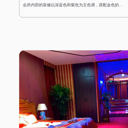
会所内部的装修以深蓝色和紫色为主色调，搭配金色的装
饰线条，展现出一种神秘而高贵的气质。墙壁上挂着星空
主题的艺术作品，让人仿佛能感受到宇宙的浩瀚。 桑拿房
被设计成半圆形，天花板上装饰着星空灯，让人在享受桑
拿时仿佛置身于星空之下。水疗区域则配备了舒适的按摩
床和私人浴缸，每个房间都经过精心布置，搭配星空主题
的装饰，营造出一种浪漫而宁静的感觉。在这里，每一次
放松都是一场星空下的梦境之旅。