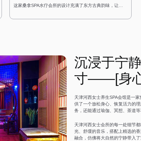
这家桑拿SPA水疗会所的设计充满了东方古典韵味，让人
仿佛穿越回了古代的宫廷。一进门，便能看到古色古香的
中式装饰，雕花的门窗、红木的家具，搭配传统的中式灯
具，营造出一种庄重而典雅的氛围。 会所内部的装修以木
质为主，搭配传统的中式图案，展现出一种古朴与自然之
美。墙壁上挂着中国山水画，角落里摆放着古筝和茶具，
空气中弥漫着淡淡的茶香，让人感受到东方文化的深厚底
蕴。 桑拿房采用传统的中式风格，搭配木质的装饰和榻榻
沉浸于宁
米，让人在享受桑拿的同时，也能感受到古典的宁静。水
疗区域则配备了舒适的按摩床和私人浴缸，每个房间都经
过精心布置，搭配中式风格的装饰，营造出一种温馨而舒
寸——[身
适的感觉。在这里，每一次放松都是一场诗意的旅行。
天津河西女士养生SPA会馆是一
供了一个放松身心、恢复活力的理
务，还能通过瑜伽、冥想、茶道等
天津河西女士会所的每一处细节都
光、舒缓的音乐，搭配上精选的香
融合，仿佛将大自然的宁静带入了