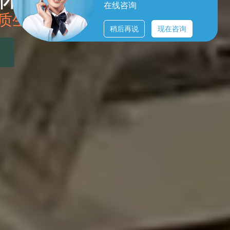
在线咨询
然，洋枫阁是您的健康港湾！
稍后再说
现在咨询