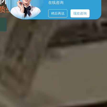
在线咨询
然，洋枫阁是您的健康港湾！
稍后再说
现在咨询