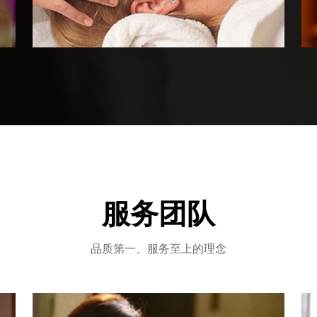
复。
服务团队
品质第一、服务至上的理念