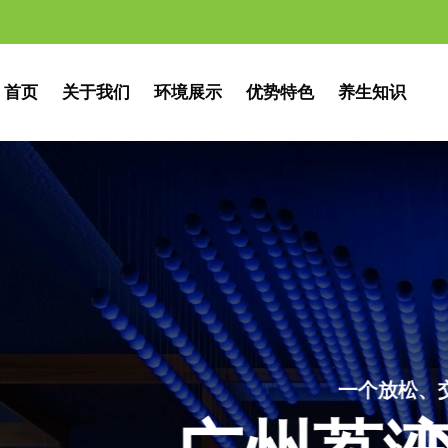
首页
关于我们
环境展示
优势特色
养生知识