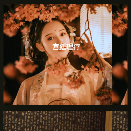
宫廷理疗
宫廷理疗
宫廷理疗，融入印度瑜伽的柔美与灵动后全新推出。将
恢宏与霸气放进一处幽居的男子，回眸一笑间褪落六宫
粉黛的佳人，通过砭、针、灸、药，以及导引按跷，从
而恢复和保持生理的均衡与平和。