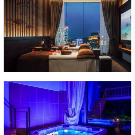
宜人的香氛
空气中弥漫着淡淡的香薰气息，这些香氛不仅令人
愉悦，还能帮助顾客放松心情，提升整体的感官享
受。
柔和的照明
会所内的照明设计巧妙，营造出温暖而柔和的光
线，既不会太过刺眼，也不会显得昏暗，为顾客提
供了一个舒适的视觉环境。