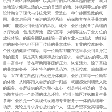
杭州下城区洋枫阁养生以其独特的风格和卓越的服务，成为
当地追求健康生活的人士的首选目的地。洋枫阁养生的内部
设计融合了现代与传统元素，营造出一种宁静而雅致的氛
围。桑拿房采用了先进的温控系统，确保顾客在享受桑拿的
同时，能感受到最适宜的温度。此外，会所还配备了高端的
水疗设施，包括按摩池、蒸汽室等，为顾客提供了全方位的
放松体验。的服务团队由经验丰富的专业人士组成，他们提
供的服务包括但不限于传统的桑拿体验、专业的按摩服务、
个性化的健康咨询等。每一位顾客都能在这里享受到量身定
制的服务，满足其对健康和放松的需求。 会所提供的养生项
目丰富多样，旨在帮助顾客缓解压力、恢复活力。除了基础
的桑拿服务外，还有特色的中草药浴、热石按摩、瑜伽课程
等，旨在通过自然疗法促进身体健康。会所注重每一位顾客
的体验，从顾客踏入会所的那一刻起，就能感受到细致入微
的服务。会所提供的茶水和小点心，都是精心挑选的，旨在
为顾客提供一个舒适的休息环境。杭州下城区洋枫阁养生桑
拿养生会所是一个集现代设施与专业服务于一体的高端养生
场所。无论是寻求身心放松的个人，还是希望享受高端养生