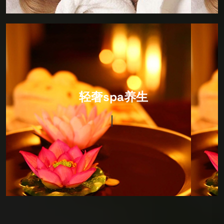
IT Consultancy
轻奢spa养生
环境以日式风格为主，装修设计很有风格，硬件设施非
常完善，卫生细节做的很出色，包括拖鞋都会当你面消
毒！价格很合适，因为综合性很强，所以喜欢深度SPA
护理的朋友可以来看看