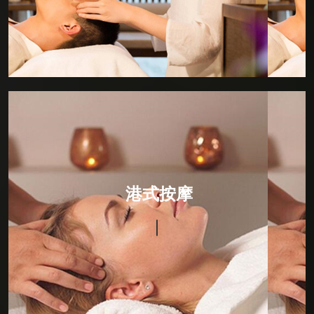
法。
港式按摩
选用纯天然植物提炼而成的精华原液,结合专用护肤按摩
油，秉承物理学和生物学的原理，以缓慢轻柔的动作对
港式按摩
人体进行按压、摩擦、推拿。按摩手法细腻、指间节奏
感强。从而达到刺激皮肤神经，具有排毒、润肤养颜、
消脂纤体、提神醒脑、舒经活络、养肾补元、改善和平
衡新陈代谢功效;即刻消除精神疲劳，舒缓焦虑及紧张功
能，并有利于多种慢性疾病的康复。