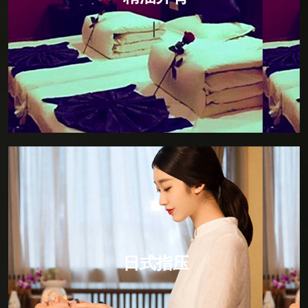
150分钟，柔和的手法，贴心的服务，华贵的私人护理
贵宾室，让阁下尽可享受独立的私人空间，暂且挥别急
促的都市节奏。以畅快的感官之旅，来唤醒您的每一寸
肌肤，感受全身心的放松。
日式指压
日式指压，所谓“日式按摩”是以中医推拿为基本的手
法。因为中国文化对日本的影响是根深蒂固的。日式按
摩就是点道手法的具体应用，所以日式按摩的主要作用
日式指压
点就是人体的动脉血管，通过人体动脉血管的三玄性空
间运动规律对人体的经脉进行比较有效的调节，所以日
式按摩是比较简单的，但却是寓意深刻的保健按摩方