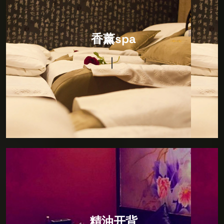
香薰spa
特色香薰，源自东方，驻足东方，寻觅SPA发展之道，
香薰spa
将日本SPA秘术引进复刻，打造完美日式风格，让您通
过一场SPA即可畅游东瀛。精心营造舒适雅致的私人空
间，打造特色包房，在绝对私人的个人空间内，您可以
享受水疗按摩，特色SPA，才艺表演等独特项目，让您
专业压力，远离喧嚣，回归真我。
精油开背
开精油SPA疏通豚部疏通四肢油压盛部保养除湿共计
精油开背