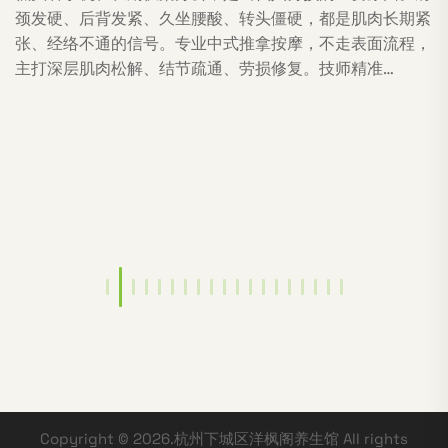
颈发硬、后背发紧、久坐腰酸、转头僵硬，都是肌肉长期紧
张、经络不通的信号。专业中式推拿按摩，不走表面流程，
主打深层肌肉松解、结节疏通、劳损修复。技师精准…
Copyright © 2026.杭州下城区洋枫阁养生馆 All rights