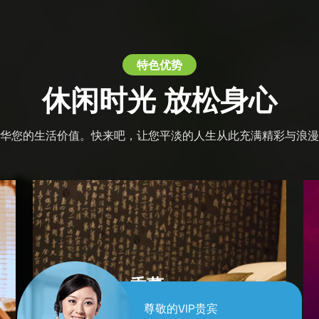
特色优势
休闲时光 放松身心
华您的生活价值。快来吧，让您平淡的人生从此充满精彩与浪漫
香薰spa
特色香薰，源自东方，驻足东方，寻觅SPA发
新
展之道，将日本SPA秘术引进复刻，打造完美
香薰spa
回
日式风格，让您通过一场SPA即可畅游东瀛。
尊敬的VIP贵宾
、
精心营造舒适雅致的私人空间，打造特色包