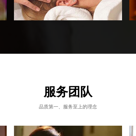
复。
服务团队
品质第一、服务至上的理念