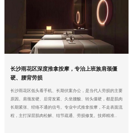
长沙雨花区专业足疗养生，养足更养身!双脚藏
着全身健康
长沙雨花区老话讲“人老先老脚，养生先养足”。双脚支撑全身
重量，布满密集穴位与脏腑反射区，走路多、久坐久站、寒气
下沉，都会导致双脚酸胀、睡眠变差、身体发沉。专业足疗先