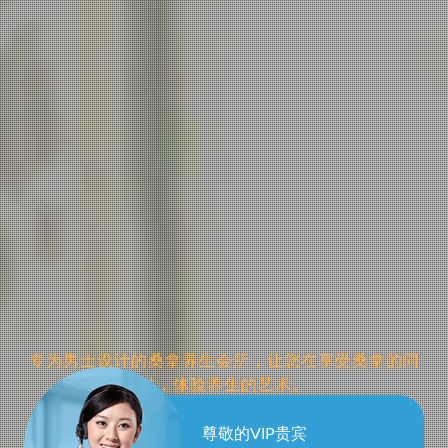
专为男士设计的桑拿养生会所，让您在享受桑拿的同
时，体验养生的艺术。
成都郫都区男士桑拿
尊敬的VIP贵宾