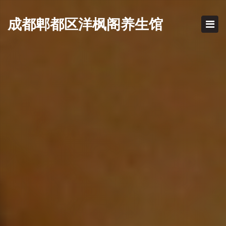
成都郫都区
洋枫阁养生馆