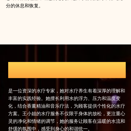
分的休息和恢复。
瑜伽导师
解和
赵女士是一位认证的瑜伽导师，拥有瑜伽联盟认证的高级
孙
变
瑜伽教练资格。她将瑜伽哲学与现代养生理念相结合，为
穴
水疗
顾客提供全面的瑜伽养生课程。赵女士的课程包括哈他瑜
理
重心
伽、流瑜伽、热瑜伽等多种瑜伽流派，她注重呼吸与动作
护
流和
的协调，帮助顾客提升身体的柔韧性和力量，同时达到心
劳
灵平静和精神放松的效果。
升