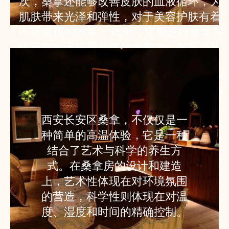
次，桑拿还能够改善皮肤的血液循环，为
肌肤带来光泽和弹性，对于美容护肤有着
不可忽视的效果。 此外，定期进行桑拿养
生还有助于提高身体的免疫力。在高温环
境下，身体会产生一种名为“热休克蛋
白”的物质，这种物质能够增强免疫系统的
功能，帮助身体抵抗疾病。 为了最大化桑
拿的养生效果，建议在桑拿前后进行适当
西安长安区桑拿，不仅仅是一
的伸展运动，以促进肌肉的放松和血液循
种简单的高温体验，它是一种
环。同时，桑拿后进行一次冷水淋浴，能
结合了艺术与科学的养生方
够有效刺激血管，进一步提高心血管系统
式。在桑拿房的设计和建造
的适应能力。
上，艺术性体现在对环境氛围
的营造，科学性则体现在对温
度、湿度和时间的精确控制。