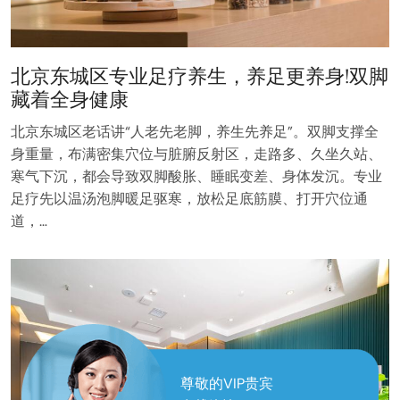
北京东城区专业足疗养生，养足更养身!双脚
藏着全身健康
北京东城区老话讲“人老先老脚，养生先养足”。双脚支撑全
身重量，布满密集穴位与脏腑反射区，走路多、久坐久站、
寒气下沉，都会导致双脚酸胀、睡眠变差、身体发沉。专业
足疗先以温汤泡脚暖足驱寒，放松足底筋膜、打开穴位通
道，…
尊敬的VIP贵宾