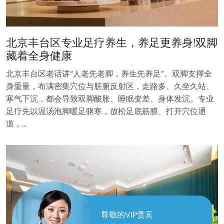
北京丰台区专业足疗养生，养足更养身!双脚
藏着全身健康
北京丰台区老话讲“人老先老脚，养生先养足”。双脚支撑全
身重量，布满密集穴位与脏腑反射区，走路多、久坐久站、
寒气下沉，都会导致双脚酸胀、睡眠变差、身体发沉。专业
足疗先以温汤泡脚暖足驱寒，放松足底筋膜、打开穴位通
道，…
尊敬的VIP贵宾