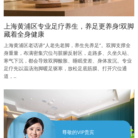
上海黄浦区专业足疗养生，养足更养身!双脚
藏着全身健康
上海黄浦区老话讲“人老先老脚，养生先养足”。双脚支撑全
身重量，布满密集穴位与脏腑反射区，走路多、久坐久站、
寒气下沉，都会导致双脚酸胀、睡眠变差、身体发沉。专业
足疗先以温汤泡脚暖足驱寒，放松足底筋膜、打开穴位通
道，…
尊敬的VIP贵宾