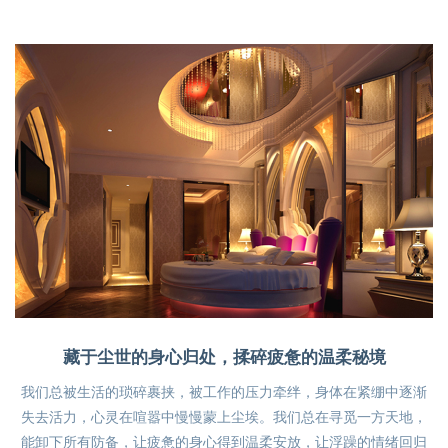
藏于尘世的身心归处，揉碎疲惫的温柔秘境
我们总被生活的琐碎裹挟，被工作的压力牵绊，身体在紧绷中逐渐
失去活力，心灵在喧嚣中慢慢蒙上尘埃。我们总在寻觅一方天地，
能卸下所有防备，让疲惫的身心得到温柔安放，让浮躁的情绪回归