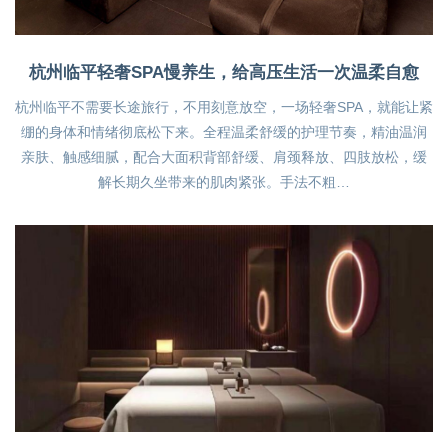
杭州临平轻奢SPA慢养生，给高压生活一次温柔自愈
杭州临平不需要长途旅行，不用刻意放空，一场轻奢SPA，就能让紧
绷的身体和情绪彻底松下来。全程温柔舒缓的护理节奏，精油温润
亲肤、触感细腻，配合大面积背部舒缓、肩颈释放、四肢放松，缓
解长期久坐带来的肌肉紧张。手法不粗…