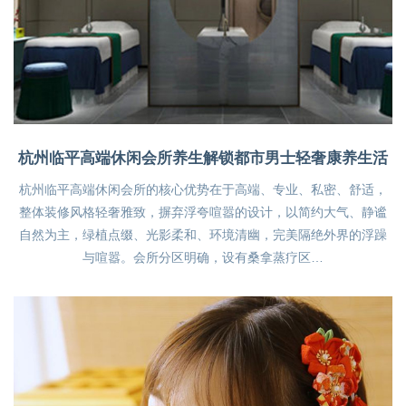
杭州临平高端休闲会所养生解锁都市男士轻奢康养生活
杭州临平高端休闲会所的核心优势在于高端、专业、私密、舒适，
整体装修风格轻奢雅致，摒弃浮夸喧嚣的设计，以简约大气、静谧
自然为主，绿植点缀、光影柔和、环境清幽，完美隔绝外界的浮躁
与喧嚣。会所分区明确，设有桑拿蒸疗区…