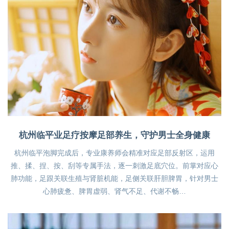
杭州临平业足疗按摩足部养生，守护男士全身健康
杭州临平泡脚完成后，专业康养师会精准对应足部反射区，运用
推、揉、捏、按、刮等专属手法，逐一刺激足底穴位。前掌对应心
肺功能，足跟关联生殖与肾脏机能，足侧关联肝胆脾胃，针对男士
心肺疲惫、脾胃虚弱、肾气不足、代谢不畅…