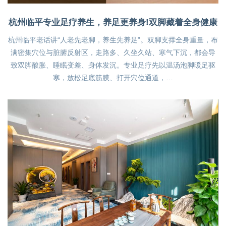
杭州临平专业足疗养生，养足更养身!双脚藏着全身健康
杭州临平老话讲“人老先老脚，养生先养足”。双脚支撑全身重量，布
满密集穴位与脏腑反射区，走路多、久坐久站、寒气下沉，都会导
致双脚酸胀、睡眠变差、身体发沉。专业足疗先以温汤泡脚暖足驱
寒，放松足底筋膜、打开穴位通道，…