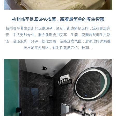
杭州临平足底SPA按摩，藏着最简单的养生智慧
杭州临平养生会所的足底SPA，区别于街边简易足疗，流程更加完
善、手法更加专业。服务前期会用艾草、生姜、花瓣调配养生足浴
汤，温热泡脚十分钟，软化角质、活络足底气血；后续理疗师精准
按压足底反射区，针对性刺激穴位。长期…