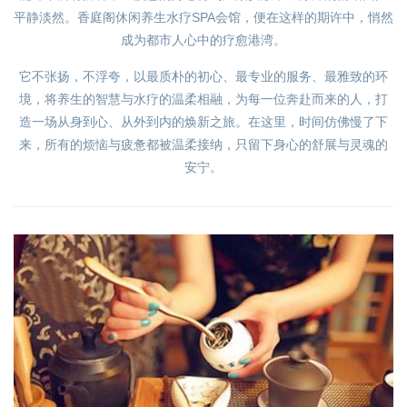
平静淡然。香庭阁休闲养生水疗SPA会馆，便在这样的期许中，悄然
成为都市人心中的疗愈港湾。
它不张扬，不浮夸，以最质朴的初心、最专业的服务、最雅致的环
境，将养生的智慧与水疗的温柔相融，为每一位奔赴而来的人，打
造一场从身到心、从外到内的焕新之旅。在这里，时间仿佛慢了下
来，所有的烦恼与疲惫都被温柔接纳，只留下身心的舒展与灵魂的
安宁。