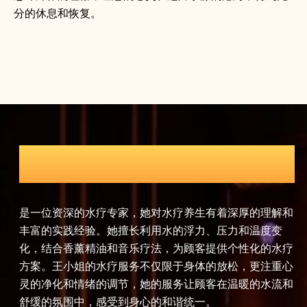
分的休息和恢复。
瑜伽导师
解和
赵女士是一位认证的瑜伽导师，拥有瑜伽联盟认证的高级
孙
变
瑜伽教练资格。她将瑜伽哲学与现代养生理念相结合，为
穴
水疗
顾客提供全面的瑜伽养生课程。赵女士的课程包括哈他瑜
理
重心
伽、流瑜伽、热瑜伽等多种瑜伽流派，她注重呼吸与动作
护
流和
的协调，帮助顾客提升身体的柔韧性和力量，同时达到心
劳
灵平静和精神放松的效果。
升