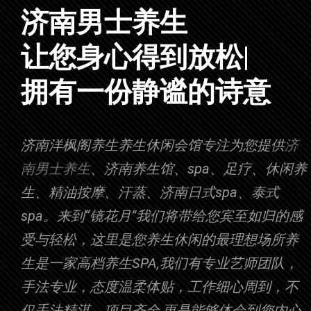
济南男士养生
让您身心得到放
|
拥有一份静谧的诗意
济南洋枫阁养生养生休闲会馆专注为您提供
济
南男士养生
、济南养生馆、spa、足疗、休闲养
生、精油按摩、汗蒸、济南日式spa、泰式
spa。来到“镜花月”我们将带给您宾至如归的感
受与轻松，这里是您养生休闲的最理想场所养
生是一家高档养生SPA,我们有专业艺师团队，
手法专业，态度温柔体贴，工作细心周到，不
仅手法精湛，项目齐全,更是能够体会到您内心