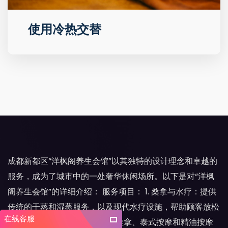
使用冷热交替
成都新都区“洋枫阁养生会馆”以其独特的设计理念和卓越的
服务，成为了城市中的一处奢华休闲场所。以下是对“洋枫
阁养生会馆”的详细介绍： 服务项目： 1. 桑拿与水疗：提供
传统的干蒸和湿蒸服务，以及现代水疗设施，帮助顾客放松
在线客服
身心。 2. 专业按摩：包括中式推拿、泰式按摩和精油按摩